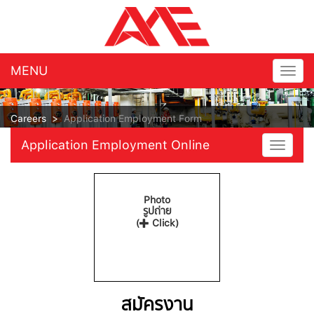
MENU
Togg
navig
Careers
>
Application Employment Form
Application Employment Online
Toggle
navigat
Photo
รูปถ่าย
(
Click)
สมัครงาน