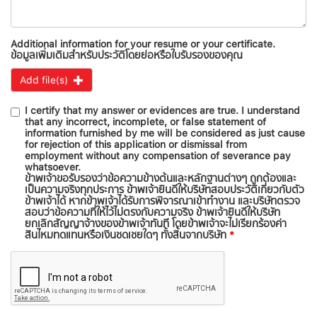
Additional information for your resume or your certificate.
ข้อมูลเพิ่มเติมสำหรับประวัติโดยย่อหรือใบรับรองของคุณ
Add file(s)
I certify that my answer or evidences are true. I understand
that any incorrect, incomplete, or false statement of
information furnished by me will be considered as just cause
for rejection of this application or dismissal from
employment without any compensation of severance pay
whatsoever.
ข้าพเจ้าขอรับรองว่าข้อความข้างต้นและหลักฐานต่างๆ ถูกต้องและ
เป็นความจริงทุกประการ ข้าพเจ้ายินดีให้บริษัทสอบประวัติเกี่ยวกับตัว
ข้าพเจ้าได้ หากข้าพเจ้าได้รับการพิจารณาเข้าทำงาน และบริษัทตรวจ
สอบว่าข้อความที่ให้ไว้ไม่ตรงกับความจริง ข้าพเจ้ายินดีให้บริษัท
ยกเลิกสัญญาจ้างของข้าพเจ้าทันที โดยข้าพเจ้าจะไม่เรียกร้องค่า
สินไหมทดแทนหรือเงินชดเชยใดๆ ทั้งสิ้นจากบริษัท
*