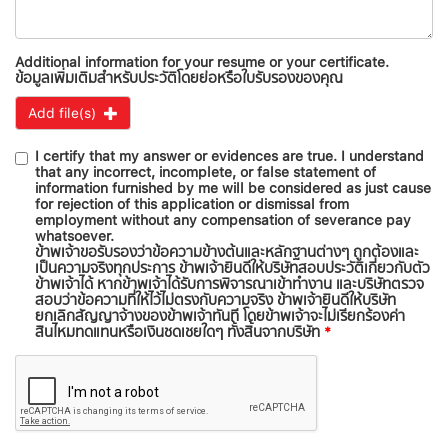
Additional information for your resume or your certificate.
ข้อมูลเพิ่มเติมสำหรับประวัติโดยย่อหรือใบรับรองของคุณ
Add file(s)
I certify that my answer or evidences are true. I understand
that any incorrect, incomplete, or false statement of
information furnished by me will be considered as just cause
for rejection of this application or dismissal from
employment without any compensation of severance pay
whatsoever.
ข้าพเจ้าขอรับรองว่าข้อความข้างต้นและหลักฐานต่างๆ ถูกต้องและ
เป็นความจริงทุกประการ ข้าพเจ้ายินดีให้บริษัทสอบประวัติเกี่ยวกับตัว
ข้าพเจ้าได้ หากข้าพเจ้าได้รับการพิจารณาเข้าทำงาน และบริษัทตรวจ
สอบว่าข้อความที่ให้ไว้ไม่ตรงกับความจริง ข้าพเจ้ายินดีให้บริษัท
ยกเลิกสัญญาจ้างของข้าพเจ้าทันที โดยข้าพเจ้าจะไม่เรียกร้องค่า
สินไหมทดแทนหรือเงินชดเชยใดๆ ทั้งสิ้นจากบริษัท
*