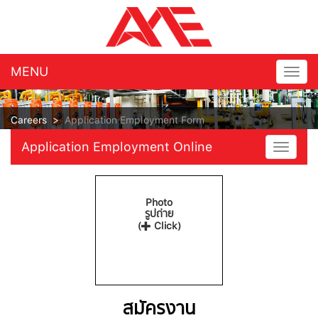
MENU
Togg
navig
Careers
>
Application Employment Form
Application Employment Online
Toggle
navigat
Photo
รูปถ่าย
(
Click)
สมัครงาน