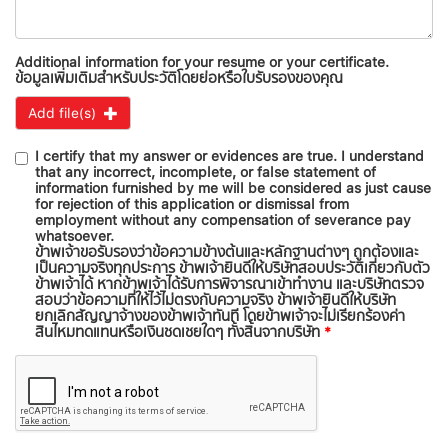
Additional information for your resume or your certificate.
ข้อมูลเพิ่มเติมสำหรับประวัติโดยย่อหรือใบรับรองของคุณ
Add file(s)
I certify that my answer or evidences are true. I understand
that any incorrect, incomplete, or false statement of
information furnished by me will be considered as just cause
for rejection of this application or dismissal from
employment without any compensation of severance pay
whatsoever.
ข้าพเจ้าขอรับรองว่าข้อความข้างต้นและหลักฐานต่างๆ ถูกต้องและ
เป็นความจริงทุกประการ ข้าพเจ้ายินดีให้บริษัทสอบประวัติเกี่ยวกับตัว
ข้าพเจ้าได้ หากข้าพเจ้าได้รับการพิจารณาเข้าทำงาน และบริษัทตรวจ
สอบว่าข้อความที่ให้ไว้ไม่ตรงกับความจริง ข้าพเจ้ายินดีให้บริษัท
ยกเลิกสัญญาจ้างของข้าพเจ้าทันที โดยข้าพเจ้าจะไม่เรียกร้องค่า
สินไหมทดแทนหรือเงินชดเชยใดๆ ทั้งสิ้นจากบริษัท
*