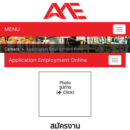
MENU
Togg
navig
Careers
>
Application Employment Form
Application Employment Online
Toggle
navigat
Photo
รูปถ่าย
(
Click)
สมัครงาน