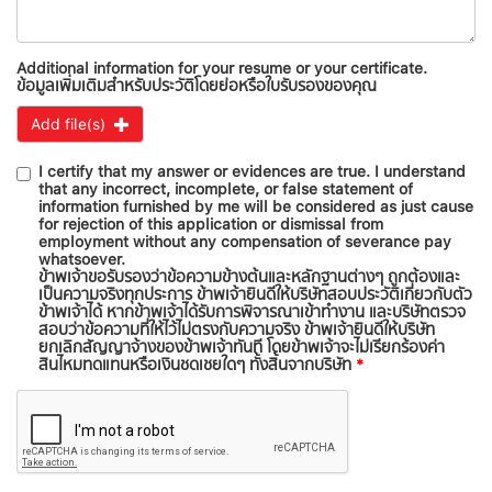
Additional information for your resume or your certificate.
ข้อมูลเพิ่มเติมสำหรับประวัติโดยย่อหรือใบรับรองของคุณ
Add file(s)
I certify that my answer or evidences are true. I understand
that any incorrect, incomplete, or false statement of
information furnished by me will be considered as just cause
for rejection of this application or dismissal from
employment without any compensation of severance pay
whatsoever.
ข้าพเจ้าขอรับรองว่าข้อความข้างต้นและหลักฐานต่างๆ ถูกต้องและ
เป็นความจริงทุกประการ ข้าพเจ้ายินดีให้บริษัทสอบประวัติเกี่ยวกับตัว
ข้าพเจ้าได้ หากข้าพเจ้าได้รับการพิจารณาเข้าทำงาน และบริษัทตรวจ
สอบว่าข้อความที่ให้ไว้ไม่ตรงกับความจริง ข้าพเจ้ายินดีให้บริษัท
ยกเลิกสัญญาจ้างของข้าพเจ้าทันที โดยข้าพเจ้าจะไม่เรียกร้องค่า
สินไหมทดแทนหรือเงินชดเชยใดๆ ทั้งสิ้นจากบริษัท
*