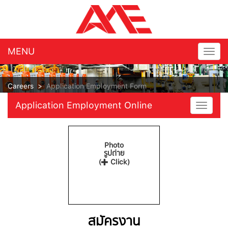
MENU
Togg
navig
Careers
>
Application Employment Form
Application Employment Online
Toggle
navigat
Photo
รูปถ่าย
(
Click)
สมัครงาน