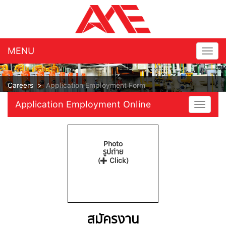
MENU
Togg
navig
Careers
>
Application Employment Form
Application Employment Online
Toggle
navigat
Photo
รูปถ่าย
(
Click)
สมัครงาน