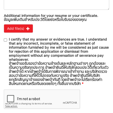
Additional information for your resume or your certificate.
ข้อมูลเพิ่มเติมสำหรับประวัติโดยย่อหรือใบรับรองของคุณ
Add file(s)
I certify that my answer or evidences are true. I understand
that any incorrect, incomplete, or false statement of
information furnished by me will be considered as just cause
for rejection of this application or dismissal from
employment without any compensation of severance pay
whatsoever.
ข้าพเจ้าขอรับรองว่าข้อความข้างต้นและหลักฐานต่างๆ ถูกต้องและ
เป็นความจริงทุกประการ ข้าพเจ้ายินดีให้บริษัทสอบประวัติเกี่ยวกับตัว
ข้าพเจ้าได้ หากข้าพเจ้าได้รับการพิจารณาเข้าทำงาน และบริษัทตรวจ
สอบว่าข้อความที่ให้ไว้ไม่ตรงกับความจริง ข้าพเจ้ายินดีให้บริษัท
ยกเลิกสัญญาจ้างของข้าพเจ้าทันที โดยข้าพเจ้าจะไม่เรียกร้องค่า
สินไหมทดแทนหรือเงินชดเชยใดๆ ทั้งสิ้นจากบริษัท
*